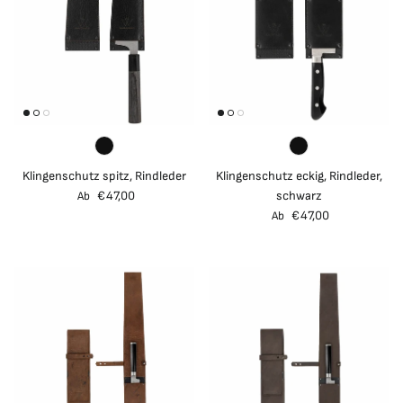
Klingenschutz spitz, Rindleder
Klingenschutz eckig, Rindleder,
Normaler Preis
€47,00
schwarz
Ab
Normaler Preis
€47,00
Ab