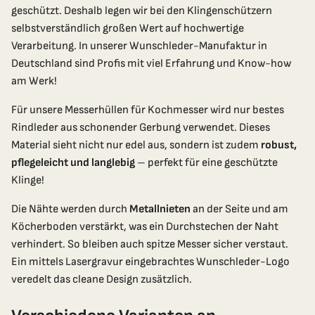
geschützt. Deshalb legen wir bei den Klingenschützern
selbstverständlich großen Wert auf hochwertige
Verarbeitung. In unserer Wunschleder-Manufaktur in
Deutschland sind Profis mit viel Erfahrung und Know-how
am Werk!
Für unsere Messerhüllen für Kochmesser wird nur bestes
Rindleder aus schonender Gerbung verwendet. Dieses
Material sieht nicht nur edel aus, sondern ist zudem
robust,
pflegeleicht und langlebig
– perfekt für eine geschützte
Klinge!
Schließ
Melde Dich für unseren Wunschletter an!
Die Nähte werden durch
Metallnieten
an der Seite und am
Wir schenken Dir
Gratis Versand
innerhalb DE und AT
Köcherboden verstärkt, was ein Durchstechen der Naht
auf Deine Erstbestellung!
verhindert. So bleiben auch spitze Messer sicher verstaut.
Ein mittels Lasergravur eingebrachtes Wunschleder-Logo
Außerdem erhältst Du alle 2 Wochen spannende Infos
veredelt das cleane Design zusätzlich.
rund um Wunschleder!
Wohin dürfen wir den Gutscheincode senden?