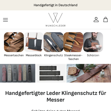
Direkt zum Inhalt
Handgefertigt in Deutschland
Konto
Ein
Messertaschen
Messerblock
Klingenschutz
Steakmesser-
Schürzen
Taschen
Handgefertigter Leder Klingenschutz für
Messer