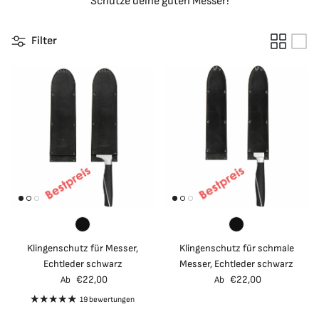
Schütze deine guten Messer!
Filter
Klingenschutz für Messer,
Klingenschutz für schmale
Echtleder schwarz
Messer, Echtleder schwarz
Normaler Preis
Normaler Preis
€22,00
€22,00
Ab
Ab
19 bewertungen