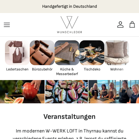
Direkt zum Inhalt
Handgefertigt in Deutschland
Konto
Ein
Ledertaschen
Bürozubehör
Küche &
Tischdeko
Wohnen
Messerbedarf
Veranstaltungen
Im modernen W-WERK LOFT in Thyrnau kannst du
verschiedene Events erleben, z.B. lernst du raffinierte