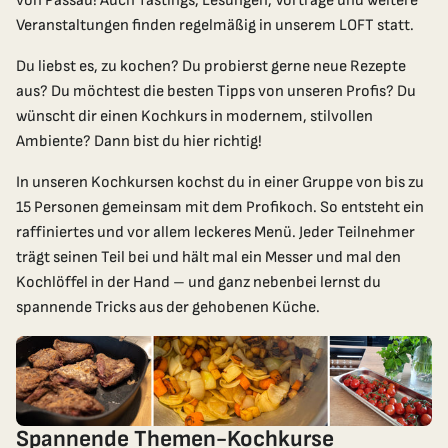
von Passau! Auch Tastings, Lesungen, Vorträge und weitere
Veranstaltungen finden regelmäßig in unserem LOFT statt.
Du liebst es, zu kochen? Du probierst gerne neue Rezepte
aus? Du möchtest die besten Tipps von unseren Profis? Du
wünscht dir einen Kochkurs in modernem, stilvollen
Ambiente? Dann bist du hier richtig!
In unseren Kochkursen kochst du in einer Gruppe von bis zu
15 Personen gemeinsam mit dem Profikoch. So entsteht ein
raffiniertes und vor allem leckeres Menü. Jeder Teilnehmer
trägt seinen Teil bei und hält mal ein Messer und mal den
Kochlöffel in der Hand – und ganz nebenbei lernst du
spannende Tricks aus der gehobenen Küche.
Schließ
Melde Dich für unseren Wunschletter an!
Wir schenken Dir
Gratis Versand
innerhalb DE und AT
auf Deine Erstbestellung!
Spannende Themen-Kochkurse
Außerdem erhältst Du alle 2 Wochen spannende Infos