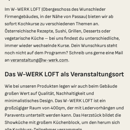
rund um Wunschleder!
Im W-WERK LOFT (Obergeschoss des Wunschleder
Firmengebäudes, in der Nähe von Passau) bieten wir ab
Wohin dürfen wir den Gutscheincode senden?
sofort Kochkurse zu verschiedenen Themen an.
Österreichische Rezepte, Sushi, Grillen, Desserts oder
vegetarische Küche – bei uns findest du unterschiedliche,
immer wieder wechselnde Kurse. Dein Wunschkurs steht
Jetzt Gratis Versand sichern
noch nicht auf dem Programm? Schreib uns gerne eine Mail
an
veranstaltung@w-werk.com
.
Das W-WERK LOFT als Veranstaltungsort
Wie bei unseren Produkten legen wir auch beim Gebäude
großen Wert auf Qualität, Nachhaltigkeit und
minimalistisches Design. Das W-WERK LOFT ist ein
großzügiger Raum von 400qm, der mit Ledervorhängen und
Paravents unterteilt werden kann. Das Herzstück bildet die
Showküche mit großem Küchenblock, um den herum sich
alle Kochkurs-Teilnehmer versammeln.