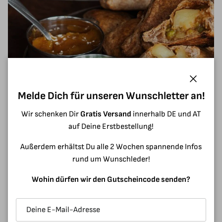
Schließ
Melde Dich für unseren Wunschletter an!
Wir schenken Dir
Gratis Versand
innerhalb DE und AT
Samosas – indische Teigtaschen
auf Deine Erstbestellung!
2. Juli 2026
—
Susanne Frank
Außerdem erhältst Du alle 2 Wochen spannende Infos
Heute gibt es Samosas mit einer würzigen Erbsen-Kartoffel
rund um Wunschleder!
Füllung.Samosas sind gefüllte Teigtaschen, die ihren
Wohin dürfen wir den Gutscheincode senden?
Ursprung in Indien und Pakistan finden. Der Teig wird in der
Regel mit Ghee oder pflanzlichem...
Weiterlesen