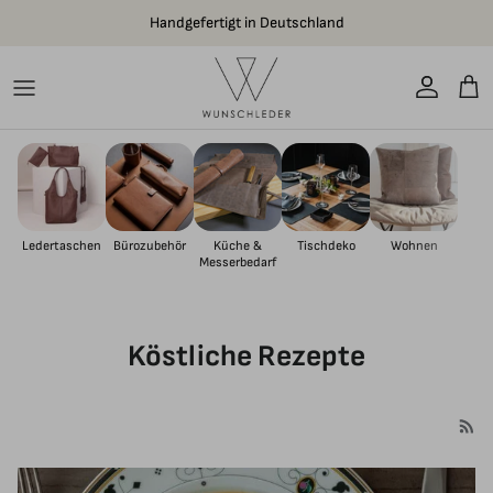
Direkt zum Inhalt
Handgefertigt in Deutschland
Konto
Ein
Ledertaschen
Bürozubehör
Küche &
Tischdeko
Wohnen
Messerbedarf
Köstliche Rezepte